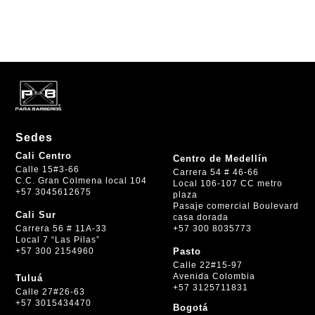
Sedes
Cali Centro
Centro de Medellín
Calle 15#3-66
Carrera 54 # 46-66
C.C. Gran Colmena local 104
Local 106-107 CC metro
+57 3045612675
plaza
Pasaje comercial Boulevard
Cali Sur
casa dorada
+57 300 8035773
Carrera 56 # 11A-33
Local 7 “Las Pilas”
+57 300 2154960
Pasto
Calle 22#15-97
Avenida Colombia
Tuluá
+57 3125711831
Calle 27#26-63
+57 3015434470
Bogotá