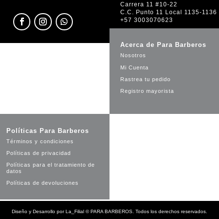
Carrera 11 #10-22
C.C. Punto 11 Local 1135-1136
+57 3003070623
Acerca de Para Barberos
Nosotros
Mi Cuenta
Rastrea tu pedido
Registro mayorista
Políticas Para Barberos
Términos y condiciones
Políticas de privacidad
Políticas para el tratamiento de
datos
Políticas de devoluciones
Diseño y Desarrollo por
La_Filial
©
PARA BARBEROS. Todos los derechos reservados.