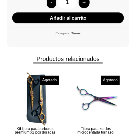
-
+
Quantity
Añadir al carrito
Categoría:
Tijeras
Productos relacionados
Agotado
Agotado
Kit tijera parabarberos
Tijera para zurdos
premium x2 pcs doradas
microdentada tornasol