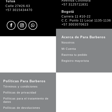
Avenida Colombia
Tuluá
+57 3125711831
Calle 27#26-63
+57 3015434470
Bogotá
Carrera 11 #10-22
C.C. Punto 11 Local 1135-1136
+57 3003070623
Acerca de Para Barberos
Nosotros
Mi Cuenta
Rastrea tu pedido
Registro mayorista
Políticas Para Barberos
Términos y condiciones
Políticas de privacidad
Políticas para el tratamiento de
datos
Políticas de devoluciones