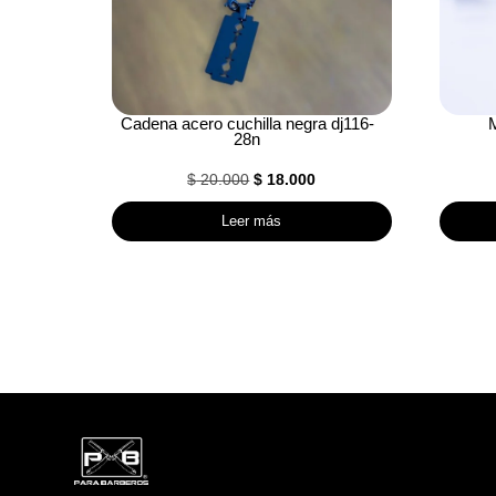
Cadena acero cuchilla negra dj116-
M
28n
El
El
$
20.000
$
18.000
precio
precio
Leer más
original
actual
era:
es:
$ 20.000.
$ 18.000.