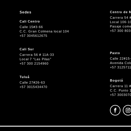
Sedes
Centro de M
Carrera 54 
Cali Centro
Local 106-1
Pasaje come
Calle 15#3-66
+57 300 80
C.C. Gran Colmena local 104
+57 3045612675
Cali Sur
Pasto
Carrera 56 # 11A-33
Calle 22#15
Local 7 “Las Pilas”
Avenida Col
+57 300 2154960
+57 312571
Tuluá
Bogotá
Calle 27#26-63
Carrera 11 
+57 3015434470
C.C. Punto 
+57 300307