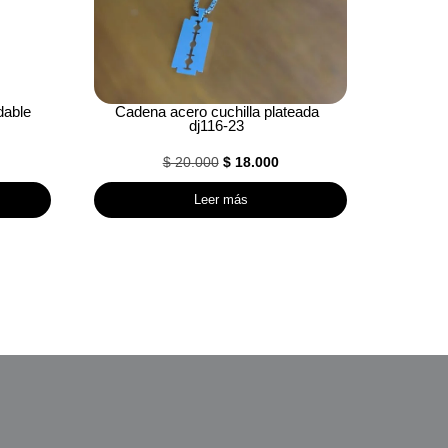
dable
Cadena acero cuchilla plateada
dj116-23
El
El
$
20.000
$
18.000
precio
precio
Leer más
original
actual
era:
es:
$ 20.000.
$ 18.000.