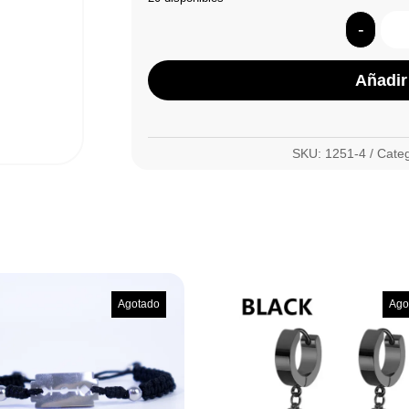
-
Añadir 
SKU:
1251-4
Cate
Agotado
Ago