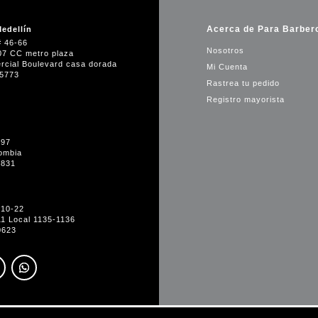
Acerca de Para Barber
edellín
# 46-66
Nosotros
07 CC metro plaza
rcial Boulevard casa dorada
Mi Cuenta
35773
Rastrea tu pedido
Registro mayorista
-97
ombia
1831
#10-22
11 Local 1135-1136
0623