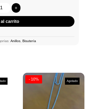
+
Quantity
al carrito
gorías:
Anillos
,
Bisutería
- 10%
tado
Agotado