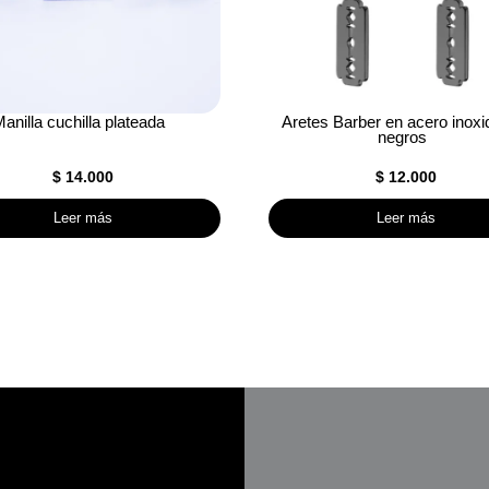
anilla cuchilla plateada
Aretes Barber en acero inoxi
negros
$
14.000
$
12.000
Leer más
Leer más