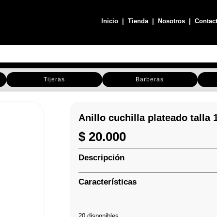
Inicio
|
Tienda
|
Nosotros
|
Contac
Tijeras
Barberas
Anillo cuchilla plateado talla
$
20.000
Descripción
Características
20 disponibles