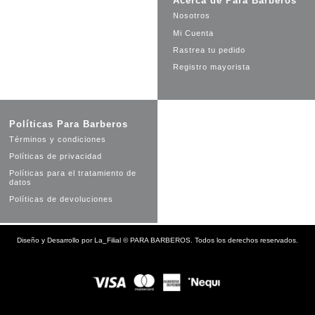
Acerca de Para Barberos
Nosotros
Mi Cuenta
Rastrea tu pedido
Registro mayorista
Políticas Para Barberos
Términos y condiciones
Políticas de privacidad
Políticas para el tratamiento de
datos
Políticas de devoluciones
Diseño y Desarrollo por
La_Filial
©
PARA BARBEROS. Todos los derechos reservados.