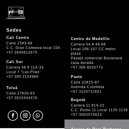
Sedes
Cali Centro
Centro de Medellín
Calle 15#3-66
Carrera 54 # 46-66
C.C. Gran Colmena local 104
Local 106-107 CC metro
+57 3045612675
plaza
Pasaje comercial Boulevard
Cali Sur
casa dorada
+57 300 8035773
Carrera 56 # 11A-33
Local 7 “Las Pilas”
+57 300 2154960
Pasto
Calle 22#15-97
Avenida Colombia
Tuluá
+57 3125711831
Calle 27#26-63
+57 3015434470
Bogotá
Carrera 11 #10-22
C.C. Punto 11 Local 1135-1136
+57 3003070623