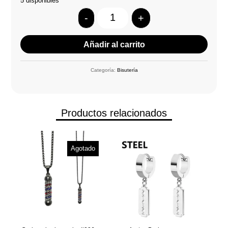
5 disponibles
-
+
Quantity
Añadir al carrito
Categoría:
Bisutería
Productos relacionados
Agotado