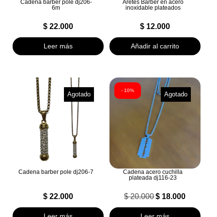
Cadena barber pole dj206-
Aretes Barber en acero
6m
inoxidable plateados
$
22.000
$
12.000
Leer más
Añadir al carrito
- 10%
Agotado
Agotado
Cadena barber pole dj206-7
Cadena acero cuchilla
plateada dj116-23
$
22.000
$
20.000
$
18.000
El
El
precio
precio
Leer más
Leer más