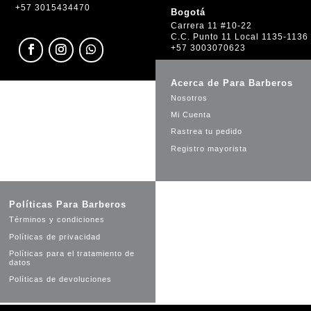
+57 3015434470
Bogotá
Carrera 11 #10-22
C.C. Punto 11 Local 1135-1136
+57 3003070623
Acerca de Para Barberos
Nosotros
Mi Cuenta
Rastrea tu pedido
Registro mayorista
Políticas Para Barberos
Términos y condiciones
Políticas de privacidad
Políticas para el tratamiento de
datos
Políticas de devoluciones