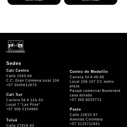
original
actual
era:
es:
$ 20.000.
$ 18.000.
Sedes
Cali Centro
Centro de Medellín
Calle 15#3-66
Carrera 54 # 46-66
C.C. Gran Colmena local 104
Local 106-107 CC metro
+57 3045612675
plaza
Pasaje comercial Boulevard
Cali Sur
casa dorada
+57 300 8035773
Carrera 56 # 11A-33
Local 7 “Las Pilas”
+57 300 2154960
Pasto
Calle 22#15-97
Avenida Colombia
Tuluá
+57 3125711831
Calle 27#26-63