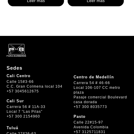
Leer más
Leer más
Sedes
Cali Centro
Centro de Medellín
Calle 15#3-66
Carrera 54 # 46-66
C.C. Gran Colmena local 104
Local 106-107 CC metro
+57 3045612675
plaza
Pasaje comercial Boulevard
Cali Sur
casa dorada
+57 300 8035773
Carrera 56 # 11A-33
Local 7 “Las Pilas”
+57 300 2154960
Pasto
Calle 22#15-97
Avenida Colombia
Tuluá
+57 3125711831
Calle 27#26-63