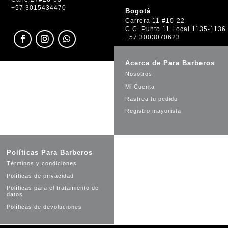
+57 3015434470
Bogotá
Carrera 11 #10-22
C.C. Punto 11 Local 1135-1136
+57 3003070623
Acerca de Para Barberos
Nosotros
Mi Cuenta
Rastrea tu pedido
Registro mayorista
Políticas Para Barberos
Términos y condiciones
Políticas de privacidad
Políticas para el tratamiento de
datos
Políticas de devoluciones