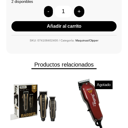
2 disponibles
-
+
Quantity
Añadir al carrito
SKU:
074108402400
Categoría:
Maquinas/Clipper
Productos relacionados
Agotado