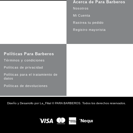
Acerca de Para Barberos
Nosotros
Mi Cuenta
Rastrea tu pedido
Registro mayorista
Políticas Para Barberos
Términos y condiciones
Políticas de privacidad
Políticas para el tratamiento de
datos
Políticas de devoluciones
Diseño y Desarrollo por
La_Filial
©
PARA BARBEROS. Todos los derechos reservados.