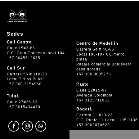
Sedes
Cali Centro
Centro de Medellín
Calle 15#3-66
Carrera 54 # 46-66
C.C. Gran Colmena local 104
Local 106-107 CC metro
+57 3045612675
plaza
Pasaje comercial Boulevard
Cali Sur
casa dorada
+57 300 8035773
Carrera 56 # 11A-33
Local 7 “Las Pilas”
+57 300 2154960
Pasto
Calle 22#15-97
Avenida Colombia
Tuluá
+57 3125711831
Calle 27#26-63
+57 3015434470
Bogotá
Carrera 11 #10-22
C.C. Punto 11 Local 1135-1136
+57 3003070623