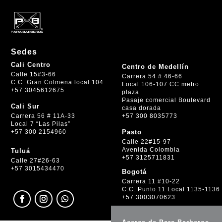
Sedes
Cali Centro
Centro de Medellín
Calle 15#3-66
Carrera 54 # 46-66
C.C. Gran Colmena local 104
Local 106-107 CC metro
+57 3045612675
plaza
Pasaje comercial Boulevard
Cali Sur
casa dorada
+57 300 8035773
Carrera 56 # 11A-33
Local 7 “Las Pilas”
+57 300 2154960
Pasto
Calle 22#15-97
Avenida Colombia
Tuluá
+57 3125711831
Calle 27#26-63
+57 3015434470
Bogotá
Carrera 11 #10-22
C.C. Punto 11 Local 1135-1136
+57 3003070623