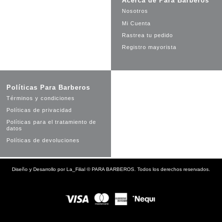
Acerca de Para Barberos
Nosotros
Mi Cuenta
Rastrea tu pedido
Registro mayorista
Políticas Para Barberos
Términos y condiciones
Políticas de privacidad
Políticas para el tratamiento de
datos
Políticas de devoluciones
Diseño y Desarrollo por
La_Filial
©
PARA BARBEROS. Todos los derechos reservados.