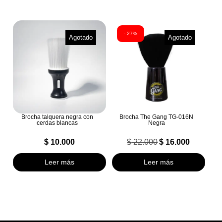
- 27%
Agotado
Agotado
Brocha talquera negra con
Brocha The Gang TG-016N
cerdas blancas
Negra
$
10.000
$
22.000
$
16.000
El
El
precio
precio
Leer más
Leer más
original
actual
era:
es:
$ 22.000.
$ 16.000.