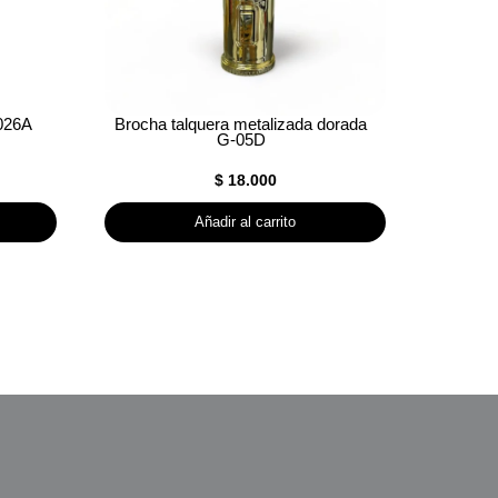
026A
Brocha talquera metalizada dorada
G-05D
$
18.000
Añadir al carrito