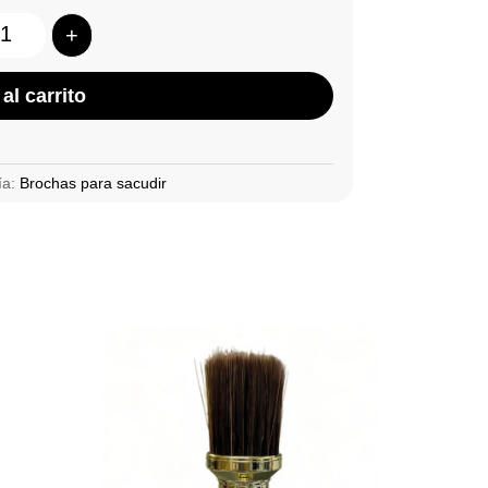
+
Quantity
al carrito
ía:
Brochas para sacudir