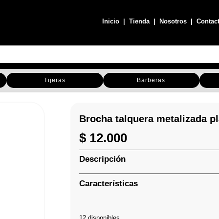
Inicio
|
Tienda
|
Nosotros
|
Contac
Tijeras
Barberas
Brocha talquera metalizada p
$
12.000
Descripción
Características
12 disponibles