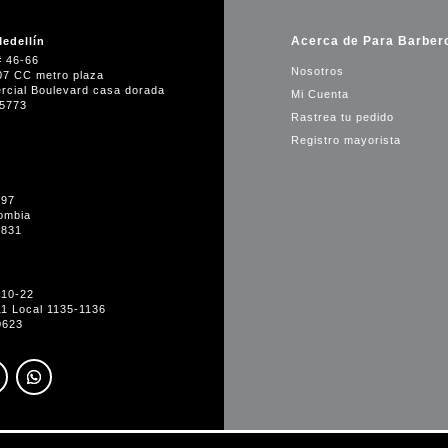
Acerca de Para Barber
edellín
# 46-66
Nosotros
07 CC metro plaza
rcial Boulevard casa dorada
Mi Cuenta
35773
Rastrea tu pedido
Registro mayorista
-97
ombia
1831
#10-22
11 Local 1135-1136
0623