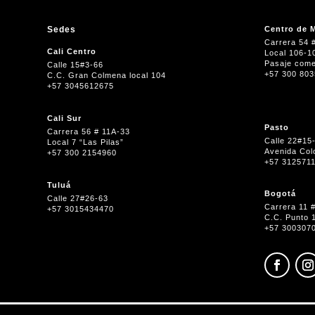
Sedes
Centro de M
Carrera 54 
Cali Centro
Local 106-1
Pasaje come
Calle 15#3-66
+57 300 80
C.C. Gran Colmena local 104
+57 3045612675
Cali Sur
Pasto
Carrera 56 # 11A-33
Calle 22#15
Local 7 “Las Pilas”
Avenida Col
+57 300 2154960
+57 312571
Tuluá
Bogotá
Calle 27#26-63
Carrera 11 
+57 3015434470
C.C. Punto 
+57 300307