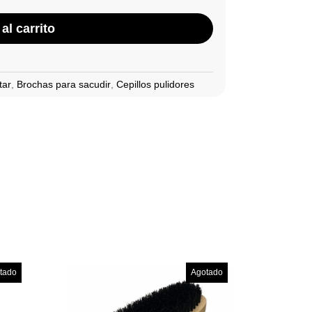
al carrito
tar
,
Brochas para sacudir
,
Cepillos pulidores
tado
Agotado