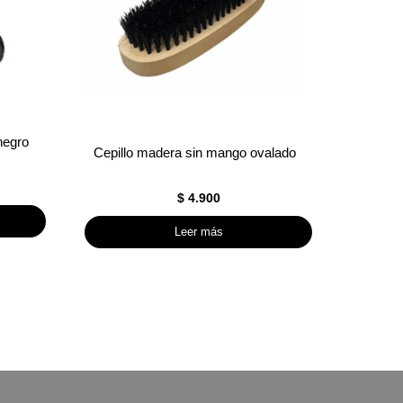
negro
Cepillo madera sin mango ovalado
$
4.900
Leer más