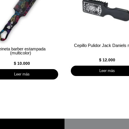
Cepillo Pulidor Jack Daniels 
eineta barber estampada
(multicolor)
$
12.000
$
10.000
Leer más
Leer más