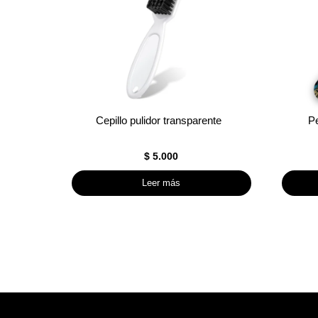
Cepillo pulidor transparente
P
$
5.000
Leer más