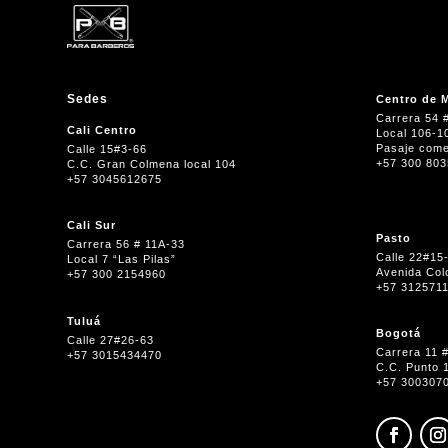
Sedes
Centro de M
Carrera 54 
Cali Centro
Local 106-1
Pasaje come
Calle 15#3-66
+57 300 80
C.C. Gran Colmena local 104
+57 3045612675
Cali Sur
Pasto
Carrera 56 # 11A-33
Calle 22#15
Local 7 “Las Pilas”
Avenida Col
+57 300 2154960
+57 312571
Tuluá
Bogotá
Calle 27#26-63
Carrera 11 
+57 3015434470
C.C. Punto 
+57 300307