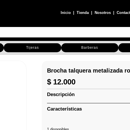
Inicio
|
Tienda
|
Nosotros
|
Contac
Tijeras
Barberas
Brocha talquera metalizada r
$
12.000
Descripción
Características
1 disponibles