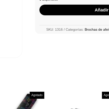
Añadir 
SKU:
1316
Categorías:
Brochas de afei
Agotado
Ago