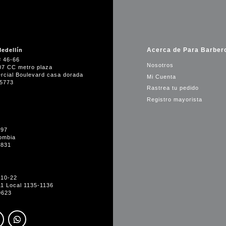
Acerca de Para Barber
edellín
# 46-66
Nosotros
07 CC metro plaza
rcial Boulevard casa dorada
Mi Cuenta
35773
Rastrea tu pedido
Registro mayorista
-97
ombia
1831
#10-22
11 Local 1135-1136
0623