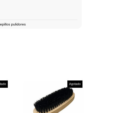
epillos pulidores
tado
Agotado