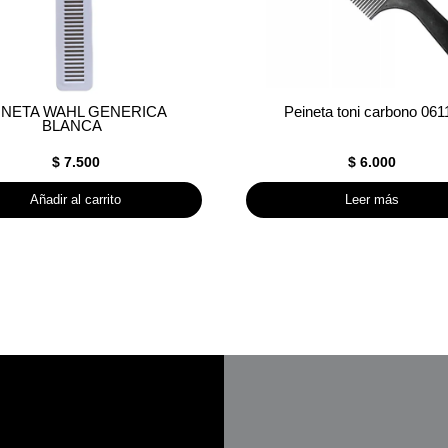
INETA WAHL GENERICA
Peineta toni carbono 061
BLANCA
$
7.500
$
6.000
Añadir al carrito
Leer más