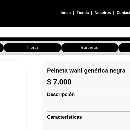
Inicio
|
Tienda
|
Nosotros
|
Contac
Tijeras
Barberas
Peineta wahl genérica negra
$
7.000
Descripción
Características