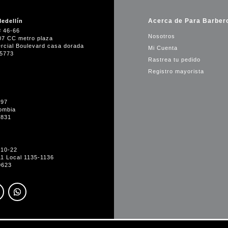
Acerca de Para Barber
edellín
# 46-66
Nosotros
07 CC metro plaza
rcial Boulevard casa dorada
Mi Cuenta
35773
Rastrea tu pedido
Registro mayorista
-97
ombia
1831
#10-22
11 Local 1135-1136
0623