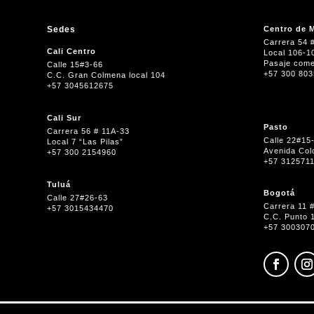
Sedes
Centro de M
Carrera 54 
Cali Centro
Local 106-1
Pasaje come
Calle 15#3-66
+57 300 80
C.C. Gran Colmena local 104
+57 3045612675
Cali Sur
Pasto
Carrera 56 # 11A-33
Calle 22#15
Local 7 “Las Pilas”
Avenida Col
+57 300 2154960
+57 312571
Tuluá
Bogotá
Calle 27#26-63
Carrera 11 
+57 3015434470
C.C. Punto 
+57 300307