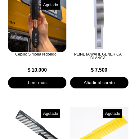
Agotado
Cepillo Simona redondo
PEINETA WAHL GENERICA
BLANCA
$
10.000
$
7.500
Leer más
Añadir al carrito
Agotado
Agotado