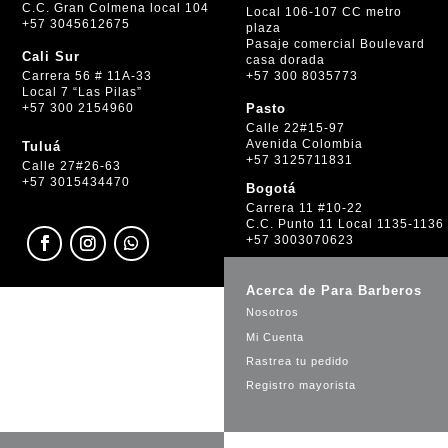
C.C. Gran Colmena local 104
Local 106-107 CC metro
+57 3045612675
plaza
Pasaje comercial Boulevard
Cali Sur
casa dorada
+57 300 8035773
Carrera 56 # 11A-33
Local 7 “Las Pilas”
+57 300 2154960
Pasto
Calle 22#15-97
Avenida Colombia
Tuluá
+57 3125711831
Calle 27#26-63
+57 3015434470
Bogotá
Carrera 11 #10-22
C.C. Punto 11 Local 1135-1136
+57 3003070623
Acerca de Para Barberos
Nosotros
Mi Cuenta
Rastrea tu pedido
Registro mayorista