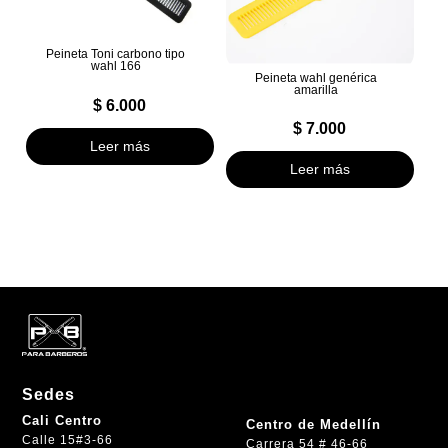
Peineta Toni carbono tipo
wahl 166
Peineta wahl genérica
amarilla
$
6.000
$
7.000
Leer más
Leer más
Sedes
Cali Centro
Centro de Medellín
Calle 15#3-66
Carrera 54 # 46-66