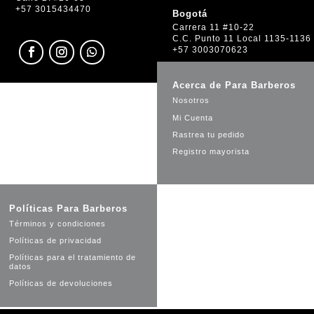
+57 3015434470
Bogotá
Carrera 11 #10-22
C.C. Punto 11 Local 1135-1136
+57 3003070623
Acerca de Para Barberos
Nosotros
Mi Cuenta
Rastrea tu pedido
Registro mayorista
Políticas Para Barberos
Términos y condiciones
Políticas de privacidad
Políticas para el tratamiento de
datos
Políticas de devoluciones