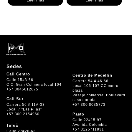
Leer más
Leer más
Sedes
Cali Centro
Centro de Medellín
Calle 15#3-66
Carrera 54 # 46-66
C.C. Gran Colmena local 104
Local 106-107 CC metro
+57 3045612675
plaza
Pasaje comercial Boulevard
Cali Sur
casa dorada
+57 300 8035773
Carrera 56 # 11A-33
Local 7 “Las Pilas”
+57 300 2154960
Pasto
Calle 22#15-97
Avenida Colombia
Tuluá
+57 3125711831
Calle 27#26-63