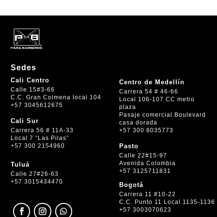
Sedes
Cali Centro
Centro de Medellín
Calle 15#3-66
Carrera 54 # 46-66
C.C. Gran Colmena local 104
Local 106-107 CC metro
+57 3045612675
plaza
Pasaje comercial Boulevard
Cali Sur
casa dorada
+57 300 8035773
Carrera 56 # 11A-33
Local 7 “Las Pilas”
+57 300 2154960
Pasto
Calle 22#15-97
Avenida Colombia
Tuluá
+57 3125711831
Calle 27#26-63
+57 3015434470
Bogotá
Carrera 11 #10-22
C.C. Punto 11 Local 1135-1136
+57 3003070623