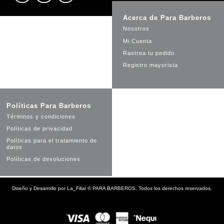
Acerca de Para Barberos
Nosotros
Mi Cuenta
Rastrea tu pedido
Registro mayorista
Políticas Para Barberos
Términos y condiciones
Políticas de privacidad
Políticas para el tratamiento de
datos
Políticas de devoluciones
Diseño y Desarrollo por
La_Filial
©
PARA BARBEROS. Todos los derechos reservados.