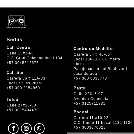
Sedes
Cali Centro
Centro de Medellín
Calle 15#3-66
Carrera 54 # 46-66
C.C. Gran Colmena local 104
Local 106-107 CC metro
+57 3045612675
plaza
Pasaje comercial Boulevard
Cali Sur
casa dorada
+57 300 8035773
Carrera 56 # 11A-33
Local 7 “Las Pilas”
+57 300 2154960
Pasto
Calle 22#15-97
Avenida Colombia
Tuluá
+57 3125711831
Calle 27#26-63
+57 3015434470
Bogotá
Carrera 11 #10-22
C.C. Punto 11 Local 1135-1136
+57 3003070623