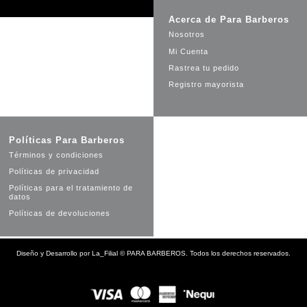
Acerca de Para Barberos
Nosotros
Mi Cuenta
Rastrea tu pedido
Registro mayorista
Políticas Para Barberos
Términos y condiciones
Políticas de privacidad
Políticas para el tratamiento de
datos
Políticas de devoluciones
Diseño y Desarrollo por
La_Filial
©
PARA BARBEROS. Todos los derechos reservados.