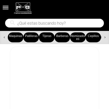


Búsqueda
de
productos
Maquinas
Patilleras
Tijeras
Barberas
Atomizador
Cepillos
Ca
es