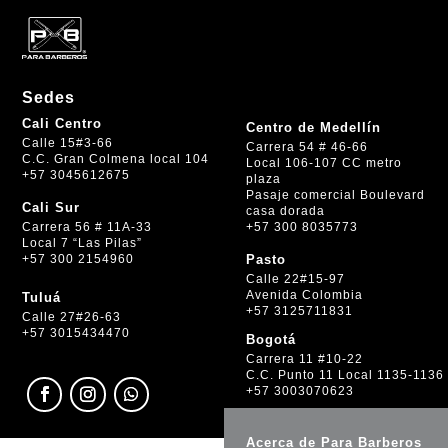
Sedes
Cali Centro
Centro de Medellín
Calle 15#3-66
Carrera 54 # 46-66
C.C. Gran Colmena local 104
Local 106-107 CC metro
+57 3045612675
plaza
Pasaje comercial Boulevard
Cali Sur
casa dorada
+57 300 8035773
Carrera 56 # 11A-33
Local 7 “Las Pilas”
+57 300 2154960
Pasto
Calle 22#15-97
Avenida Colombia
Tuluá
+57 3125711831
Calle 27#26-63
+57 3015434470
Bogotá
Carrera 11 #10-22
C.C. Punto 11 Local 1135-1136
+57 3003070623
Acerca de Para Barberos