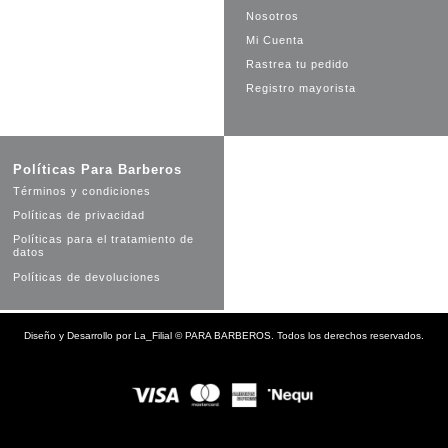
Nosotros
Mi Cuenta
Rastrea tu pedido
Registro mayorista
Políticas Para Barberos
Términos y condiciones
Políticas de privacidad
Políticas para el tratamiento de
datos
Políticas de devoluciones
Diseño y Desarrollo por
La_Filial
©
PARA BARBEROS. Todos los derechos reservados.