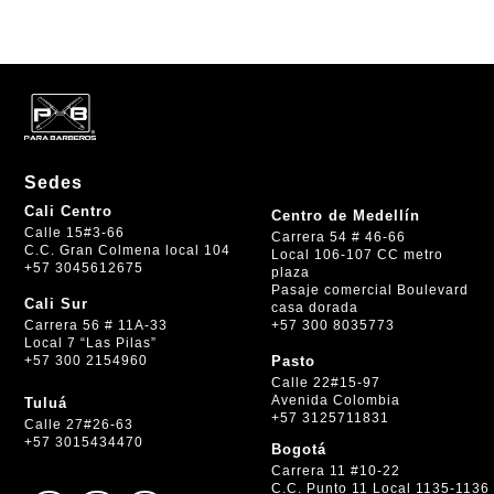
Sedes
Cali Centro
Centro de Medellín
Calle 15#3-66
Carrera 54 # 46-66
C.C. Gran Colmena local 104
Local 106-107 CC metro
+57 3045612675
plaza
Pasaje comercial Boulevard
Cali Sur
casa dorada
+57 300 8035773
Carrera 56 # 11A-33
Local 7 “Las Pilas”
+57 300 2154960
Pasto
Calle 22#15-97
Avenida Colombia
Tuluá
+57 3125711831
Calle 27#26-63
+57 3015434470
Bogotá
Carrera 11 #10-22
C.C. Punto 11 Local 1135-1136