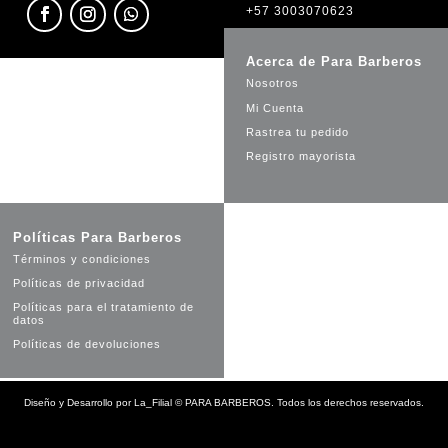
+57 3003070623
Acerca de Para Barberos
Nosotros
Mi Cuenta
Rastrea tu pedido
Registro mayorista
Políticas Para Barberos
Términos y condiciones
Políticas de privacidad
Políticas para el tratamiento de
datos
Políticas de devoluciones
Diseño y Desarrollo por
La_Filial
©
PARA BARBEROS. Todos los derechos reservados.