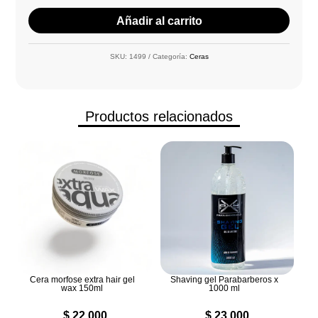
Añadir al carrito
SKU:
1499
Categoría:
Ceras
Productos relacionados
Cera morfose extra hair gel
Shaving gel Parabarberos x
wax 150ml
1000 ml
$
22.000
$
23.000