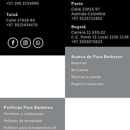
+57 300 2154960
Pasto
Calle 22#15-97
Avenida Colombia
Tuluá
+57 3125711831
Calle 27#26-63
+57 3015434470
Bogotá
Carrera 11 #10-22
C.C. Punto 11 Local 1135-1136
+57 3003070623
Acerca de Para Barberos
Nosotros
Mi Cuenta
Rastrea tu pedido
Registro mayorista
Políticas Para Barberos
Términos y condiciones
Políticas de privacidad
Políticas para el tratamiento de