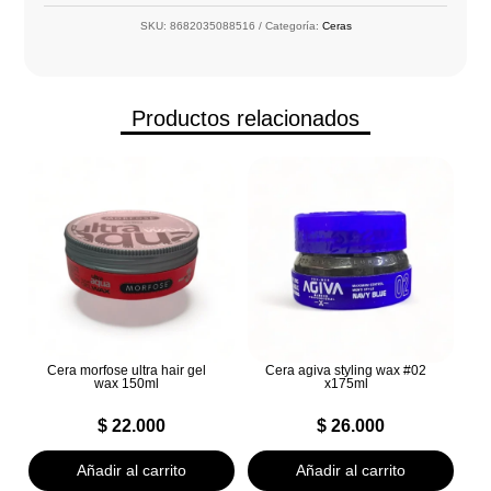
SKU:
8682035088516
Categoría:
Ceras
Productos relacionados
Cera morfose ultra hair gel
Cera agiva styling wax #02
wax 150ml
x175ml
$
22.000
$
26.000
Añadir al carrito
Añadir al carrito