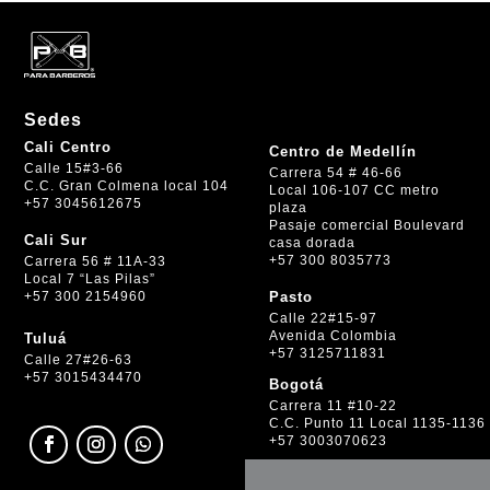
Sedes
Cali Centro
Centro de Medellín
Calle 15#3-66
Carrera 54 # 46-66
C.C. Gran Colmena local 104
Local 106-107 CC metro
+57 3045612675
plaza
Pasaje comercial Boulevard
Cali Sur
casa dorada
+57 300 8035773
Carrera 56 # 11A-33
Local 7 “Las Pilas”
+57 300 2154960
Pasto
Calle 22#15-97
Avenida Colombia
Tuluá
+57 3125711831
Calle 27#26-63
+57 3015434470
Bogotá
Carrera 11 #10-22
C.C. Punto 11 Local 1135-1136
+57 3003070623