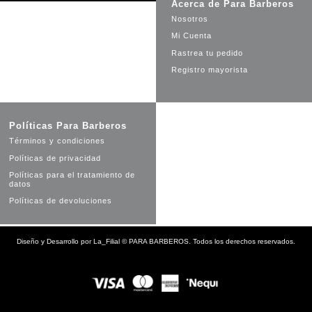
Acerca de Para Barberos
Nosotros
Mi Cuenta
Rastrea tu pedido
Registro mayorista
Políticas Para Barberos
Términos y condiciones
Políticas de privacidad
Políticas para el tratamiento de
datos
Políticas de devoluciones
Diseño y Desarrollo por
La_Filial
©
PARA BARBEROS. Todos los derechos reservados.