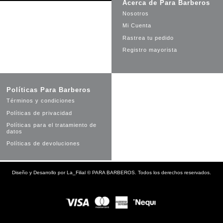
Acerca de Para Barberos
Nosotros
Mi Cuenta
Rastrea tu pedido
Registro mayorista
Políticas Para Barberos
Términos y condiciones
Políticas de privacidad
Políticas para el tratamiento de
datos
Políticas de devoluciones
Diseño y Desarrollo por
La_Filial
©
PARA BARBEROS. Todos los derechos reservados.