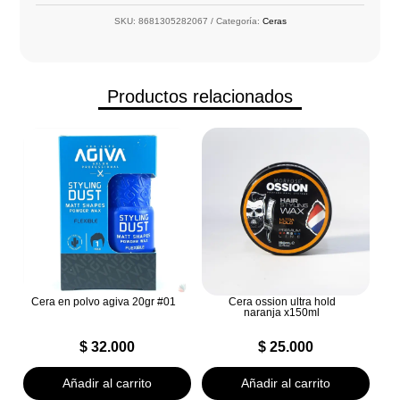
SKU:
8681305282067
Categoría:
Ceras
Productos relacionados
Cera en polvo agiva 20gr #01
Cera ossion ultra hold
naranja x150ml
$
32.000
$
25.000
Añadir al carrito
Añadir al carrito