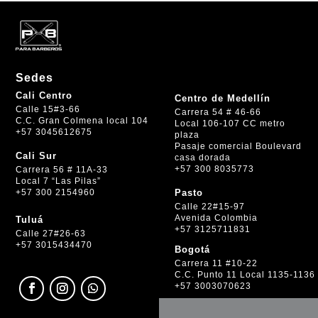
Sedes
Cali Centro
Centro de Medellín
Calle 15#3-66
Carrera 54 # 46-66
C.C. Gran Colmena local 104
Local 106-107 CC metro
+57 3045612675
plaza
Pasaje comercial Boulevard
Cali Sur
casa dorada
+57 300 8035773
Carrera 56 # 11A-33
Local 7 “Las Pilas”
+57 300 2154960
Pasto
Calle 22#15-97
Avenida Colombia
Tuluá
+57 3125711831
Calle 27#26-63
+57 3015434470
Bogotá
Carrera 11 #10-22
C.C. Punto 11 Local 1135-1136
+57 3003070623