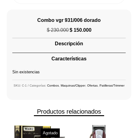
Combo vgr 931/006 dorado
$
230.000
$
150.000
El
El
precio
precio
Descripción
original
actual
era:
es:
Características
$ 230.000.
$ 150.000.
Sin existencias
SKU:
C-1
Categorías:
Combos
,
Maquinas/Clipper
,
Ofertas
,
Patilleras/Trimmer
Productos relacionados
Agotado