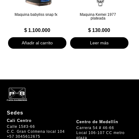
Maquina babyliss snap fx
Maquina Kemei 1977
plateada
$
1.100.000
$
130.000
Añadir al carrito
Leer más
Sedes
Cali Centro
Centro de Medellín
Calle 15#3-66
Carrera 54 # 46-66
C.C. Gran Colmena local 104
Local 106-107 CC metro
+57 3045612675
plaza