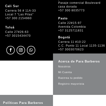
Pasaje comercial Boulevard
Cali Sur
casa dorada
+57 300 8035773
Carrera 56 # 11A-33
Local 7 “Las Pilas”
+57 300 2154960
Pasto
Calle 22#15-97
Avenida Colombia
Tuluá
+57 3125711831
Calle 27#26-63
+57 3015434470
Bogotá
Carrera 11 #10-22
C.C. Punto 11 Local 1135-1136
+57 3003070623
Acerca de Para Barberos
Nosotros
Mi Cuenta
Rastrea tu pedido
Registro mayorista
Políticas Para Barberos