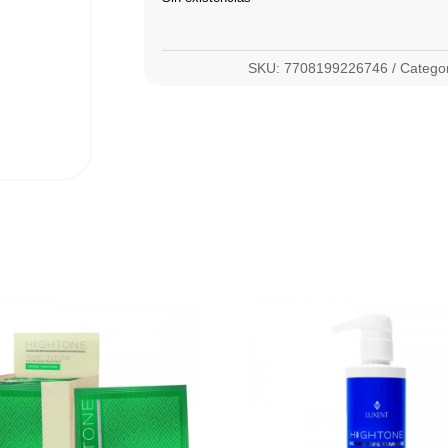
SKU:
7708199226746
Catego