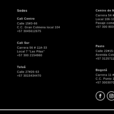
Sedes
Centro de M
Carrera 54 
Cali Centro
Local 106-1
Pasaje come
Calle 15#3-66
+57 300 80
C.C. Gran Colmena local 104
+57 3045612675
Cali Sur
Pasto
Carrera 56 # 11A-33
Calle 22#15
Local 7 “Las Pilas”
Avenida Col
+57 300 2154960
+57 312571
Tuluá
Bogotá
Calle 27#26-63
Carrera 11 
+57 3015434470
C.C. Punto 
+57 300307