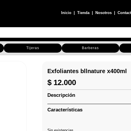
Inicio
|
Tienda
|
Nosotros
|
Contac
Tijeras
Barberas
Exfoliantes bllnature x400ml
$
12.000
Descripción
Características
Sin existencias