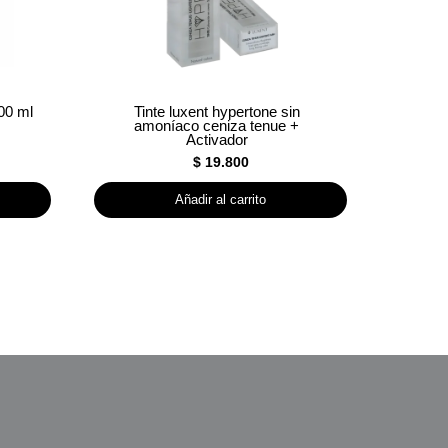
00 ml
Tinte luxent hypertone sin
amoníaco ceniza tenue +
Activador
$
19.800
Añadir al carrito