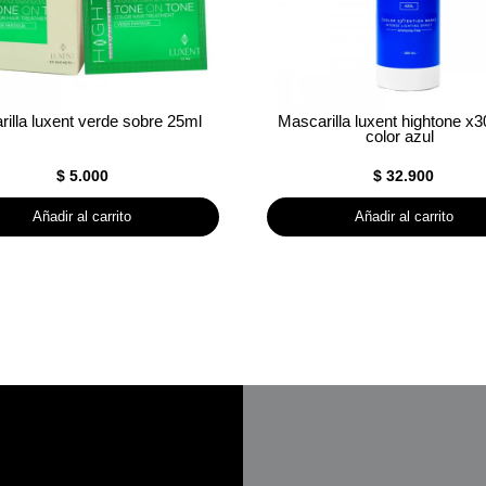
illa luxent verde sobre 25ml
Mascarilla luxent hightone x3
color azul
$
5.000
$
32.900
Añadir al carrito
Añadir al carrito