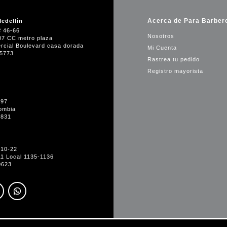
Acerca de Para Barber
edellín
# 46-66
Nosotros
07 CC metro plaza
rcial Boulevard casa dorada
Mi Cuenta
35773
Rastrea tu pedido
Registro mayorista
-97
ombia
1831
#10-22
11 Local 1135-1136
0623