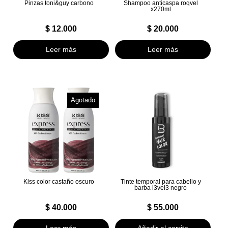
Pinzas toni&guy carbono
Shampoo anticaspa roqvel
x270ml
$
12.000
$
20.000
Leer más
Leer más
Agotado
Kiss color castaño oscuro
Tinte temporal para cabello y
barba l3vel3 negro
$
40.000
$
55.000
Leer más
Añadir al carrito