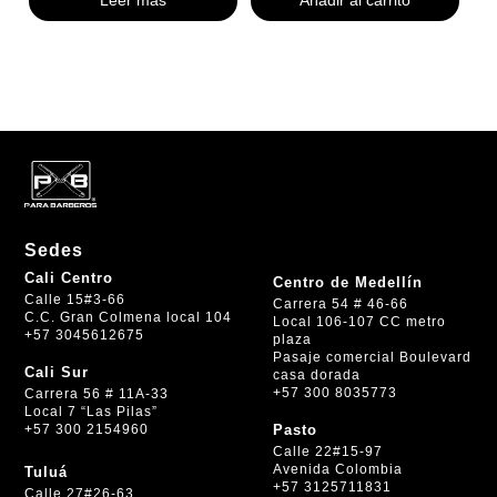
Sedes
Cali Centro
Centro de Medellín
Calle 15#3-66
Carrera 54 # 46-66
C.C. Gran Colmena local 104
Local 106-107 CC metro
+57 3045612675
plaza
Pasaje comercial Boulevard
Cali Sur
casa dorada
+57 300 8035773
Carrera 56 # 11A-33
Local 7 “Las Pilas”
+57 300 2154960
Pasto
Calle 22#15-97
Avenida Colombia
Tuluá
+57 3125711831
Calle 27#26-63