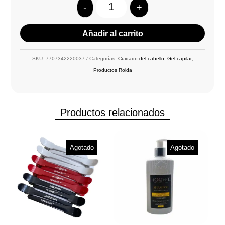
-
+
Quantity
Añadir al carrito
SKU:
7707342220037
Categorías:
Cuidado del cabello
,
Gel capilar
,
Productos Rolda
Productos relacionados
Agotado
Agotado