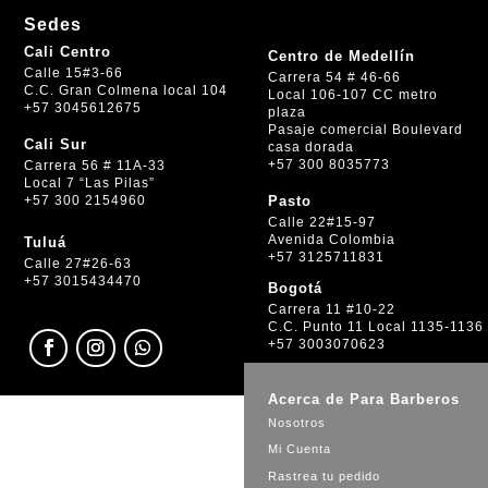
Sedes
Cali Centro
Centro de Medellín
Calle 15#3-66
Carrera 54 # 46-66
C.C. Gran Colmena local 104
Local 106-107 CC metro
+57 3045612675
plaza
Pasaje comercial Boulevard
Cali Sur
casa dorada
+57 300 8035773
Carrera 56 # 11A-33
Local 7 “Las Pilas”
+57 300 2154960
Pasto
Calle 22#15-97
Avenida Colombia
Tuluá
+57 3125711831
Calle 27#26-63
+57 3015434470
Bogotá
Carrera 11 #10-22
C.C. Punto 11 Local 1135-1136
+57 3003070623
Acerca de Para Barberos
Nosotros
Mi Cuenta
Rastrea tu pedido