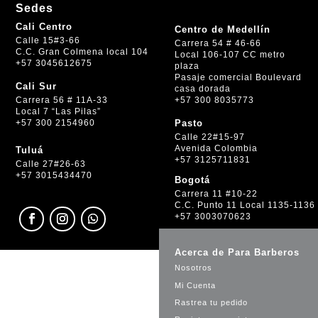
Sedes
Cali Centro
Centro de Medellín
Calle 15#3-66
Carrera 54 # 46-66
C.C. Gran Colmena local 104
Local 106-107 CC metro
+57 3045612675
plaza
Pasaje comercial Boulevard
Cali Sur
casa dorada
+57 300 8035773
Carrera 56 # 11A-33
Local 7 “Las Pilas”
+57 300 2154960
Pasto
Calle 22#15-97
Avenida Colombia
Tuluá
+57 3125711831
Calle 27#26-63
+57 3015434470
Bogotá
Carrera 11 #10-22
C.C. Punto 11 Local 1135-1136
+57 3003070623
Acerca de Para Barberos
Nosotros
Mi Cuenta
Rastrea tu pedido