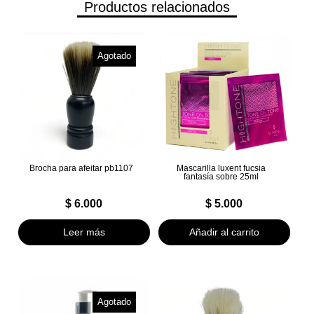
Productos relacionados
Agotado
Brocha para afeitar pb1107
Mascarilla luxent fucsia
fantasía sobre 25ml
$
6.000
$
5.000
Leer más
Añadir al carrito
Agotado