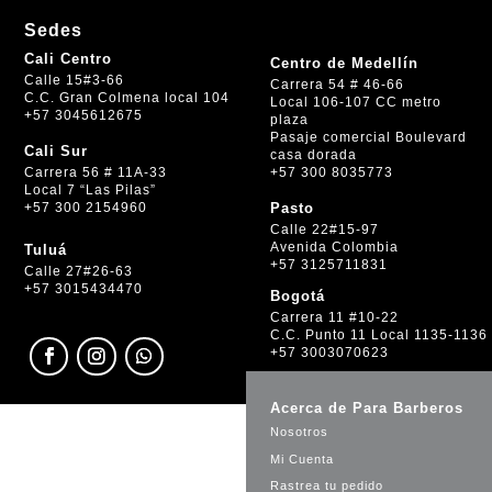
Sedes
Cali Centro
Centro de Medellín
Calle 15#3-66
Carrera 54 # 46-66
C.C. Gran Colmena local 104
Local 106-107 CC metro
+57 3045612675
plaza
Pasaje comercial Boulevard
Cali Sur
casa dorada
+57 300 8035773
Carrera 56 # 11A-33
Local 7 “Las Pilas”
+57 300 2154960
Pasto
Calle 22#15-97
Avenida Colombia
Tuluá
+57 3125711831
Calle 27#26-63
+57 3015434470
Bogotá
Carrera 11 #10-22
C.C. Punto 11 Local 1135-1136
+57 3003070623
Acerca de Para Barberos
Nosotros
Mi Cuenta
Rastrea tu pedido