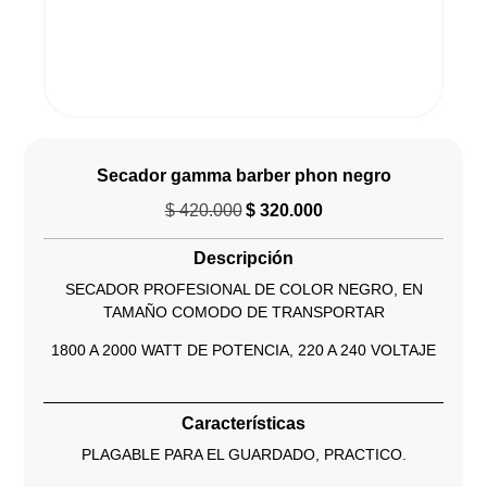
Secador gamma barber phon negro
$
420.000
$
320.000
El
El
precio
precio
Descripción
original
actual
era:
es:
SECADOR PROFESIONAL DE COLOR NEGRO, EN
$ 420.000.
$ 320.000.
TAMAÑO COMODO DE TRANSPORTAR
1800 A 2000 WATT DE POTENCIA, 220 A 240 VOLTAJE
Características
PLAGABLE PARA EL GUARDADO, PRACTICO.