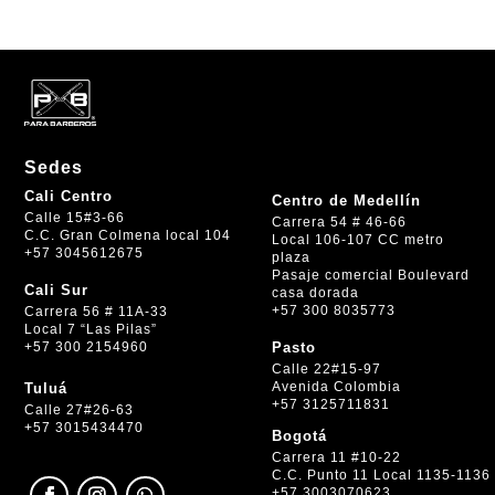
Sedes
Cali Centro
Centro de Medellín
Calle 15#3-66
Carrera 54 # 46-66
C.C. Gran Colmena local 104
Local 106-107 CC metro
+57 3045612675
plaza
Pasaje comercial Boulevard
Cali Sur
casa dorada
+57 300 8035773
Carrera 56 # 11A-33
Local 7 “Las Pilas”
+57 300 2154960
Pasto
Calle 22#15-97
Avenida Colombia
Tuluá
+57 3125711831
Calle 27#26-63
+57 3015434470
Bogotá
Carrera 11 #10-22
C.C. Punto 11 Local 1135-1136
+57 3003070623