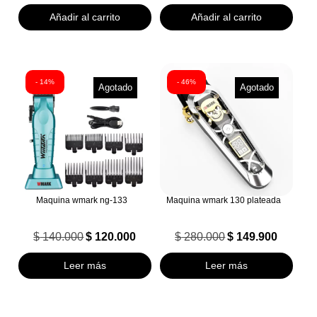
Añadir al carrito
Añadir al carrito
- 14%
- 46%
Agotado
Agotado
Maquina wmark ng-133
Maquina wmark 130 plateada
$
140.000
$
120.000
$
280.000
$
149.900
El
El
El
El
precio
precio
precio
precio
Leer más
Leer más
original
actual
original
actual
era:
es:
era:
es:
$ 140.000.
$ 120.000.
$ 280.000.
$ 149.900.