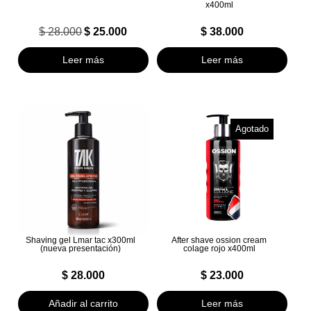
x400ml
$
28.000
$
25.000
$
38.000
El
El
precio
precio
Leer más
Leer más
original
actual
era:
es:
$ 28.000.
$ 25.000.
Agotado
Shaving gel Lmar tac x300ml
After shave ossion cream
(nueva presentación)
colage rojo x400ml
$
28.000
$
23.000
Añadir al carrito
Leer más