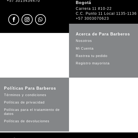
+57 3015434470
Bogotá
Carrera 11 #10-22
C.C. Punto 11 Local 1135-1136
+57 3003070623
Acerca de Para Barberos
Nosotros
Mi Cuenta
Rastrea tu pedido
Registro mayorista
Políticas Para Barberos
Términos y condiciones
Políticas de privacidad
Políticas para el tratamiento de
datos
Políticas de devoluciones