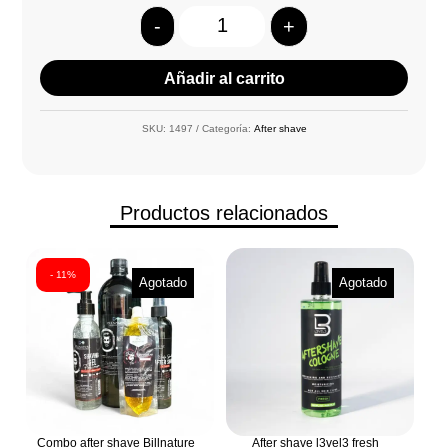
-
+
Quantity
Añadir al carrito
SKU:
1497
Categoría:
After shave
Productos relacionados
- 11%
Agotado
Agotado
Combo after shave Billnature
After shave l3vel3 fresh