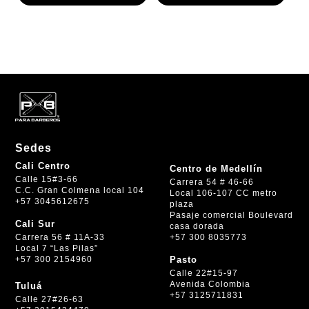
Sedes
Cali Centro
Centro de Medellín
Calle 15#3-66
Carrera 54 # 46-66
C.C. Gran Colmena local 104
Local 106-107 CC metro
+57 3045612675
plaza
Pasaje comercial Boulevard
Cali Sur
casa dorada
+57 300 8035773
Carrera 56 # 11A-33
Local 7 “Las Pilas”
+57 300 2154960
Pasto
Calle 22#15-97
Avenida Colombia
Tuluá
+57 3125711831
Calle 27#26-63