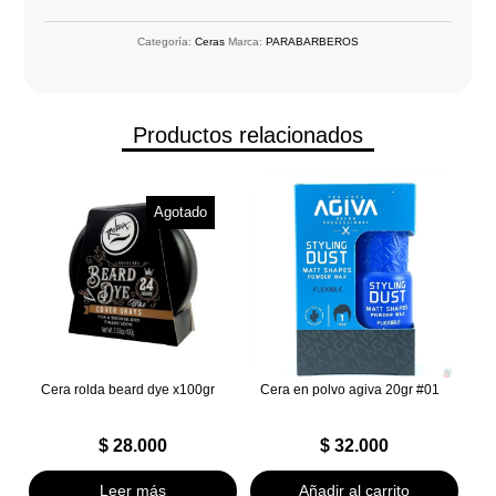
Categoría:
Ceras
Marca:
PARABARBEROS
Productos relacionados
Agotado
Cera rolda beard dye x100gr
Cera en polvo agiva 20gr #01
$
28.000
$
32.000
Leer más
Añadir al carrito