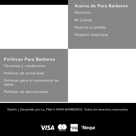
Acerca de Para Barberos
Nosotros
Mi Cuenta
Rastrea tu pedido
Registro mayorista
Políticas Para Barberos
Términos y condiciones
Políticas de privacidad
Políticas para el tratamiento de
datos
Políticas de devoluciones
Diseño y Desarrollo por
La_Filial
©
PARA BARBEROS. Todos los derechos reservados.