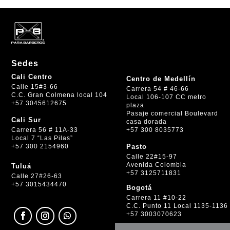
Sedes
Cali Centro
Centro de Medellín
Calle 15#3-66
Carrera 54 # 46-66
C.C. Gran Colmena local 104
Local 106-107 CC metro
+57 3045612675
plaza
Pasaje comercial Boulevard
Cali Sur
casa dorada
+57 300 8035773
Carrera 56 # 11A-33
Local 7 “Las Pilas”
+57 300 2154960
Pasto
Calle 22#15-97
Avenida Colombia
Tuluá
+57 3125711831
Calle 27#26-63
+57 3015434470
Bogotá
Carrera 11 #10-22
C.C. Punto 11 Local 1135-1136
+57 3003070623