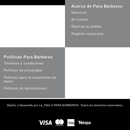
Acerca de Para Barberos
Nosotros
Mi Cuenta
Rastrea tu pedido
Registro mayorista
Políticas Para Barberos
Términos y condiciones
Políticas de privacidad
Políticas para el tratamiento de
datos
Políticas de devoluciones
Diseño y Desarrollo por
La_Filial
©
PARA BARBEROS. Todos los derechos reservados.