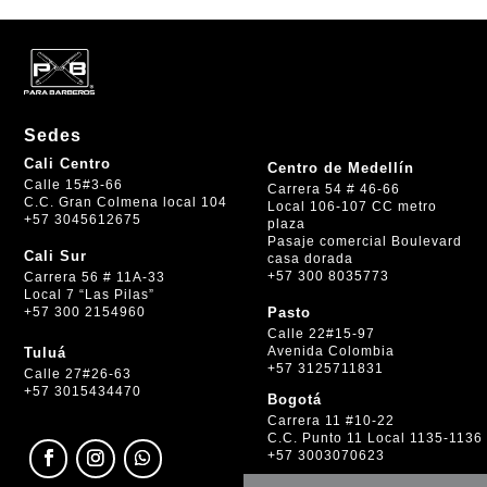
Sedes
Cali Centro
Centro de Medellín
Calle 15#3-66
Carrera 54 # 46-66
C.C. Gran Colmena local 104
Local 106-107 CC metro
+57 3045612675
plaza
Pasaje comercial Boulevard
Cali Sur
casa dorada
+57 300 8035773
Carrera 56 # 11A-33
Local 7 “Las Pilas”
+57 300 2154960
Pasto
Calle 22#15-97
Avenida Colombia
Tuluá
+57 3125711831
Calle 27#26-63
+57 3015434470
Bogotá
Carrera 11 #10-22
C.C. Punto 11 Local 1135-1136
+57 3003070623