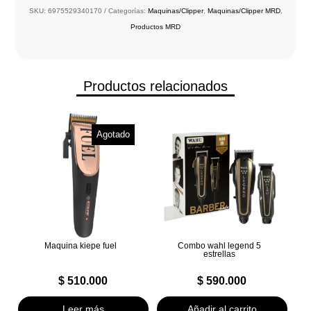
SKU:
6975529340170
Categorías:
Maquinas/Clipper
,
Maquinas/Clipper MRD
,
Productos MRD
Productos relacionados
Agotado
Maquina kiepe fuel
Combo wahl legend 5
estrellas
$
510.000
$
590.000
Leer más
Añadir al carrito