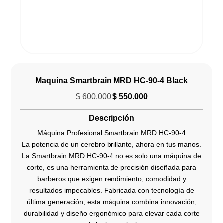
Maquina Smartbrain MRD HC-90-4 Black
$
600.000
$
550.000
El
El
precio
precio
Descripción
original
actual
era:
es:
Máquina Profesional Smartbrain MRD HC-90-4
$ 600.000.
$ 550.000.
La potencia de un cerebro brillante, ahora en tus manos.
La Smartbrain MRD HC-90-4 no es solo una máquina de
corte, es una herramienta de precisión diseñada para
barberos que exigen rendimiento, comodidad y
resultados impecables. Fabricada con tecnología de
última generación, esta máquina combina innovación,
durabilidad y diseño ergonómico para elevar cada corte