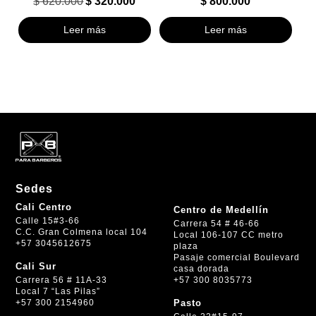
$
620.000
$
320.000
$
800.000
El
El
precio
precio
Leer más
Leer más
original
actual
era:
es:
$ 620.000.
$ 320.000.
Sedes
Cali Centro
Centro de Medellín
Calle 15#3-66
Carrera 54 # 46-66
C.C. Gran Colmena local 104
Local 106-107 CC metro
+57 3045612675
plaza
Pasaje comercial Boulevard
Cali Sur
casa dorada
+57 300 8035773
Carrera 56 # 11A-33
Local 7 “Las Pilas”
+57 300 2154960
Pasto