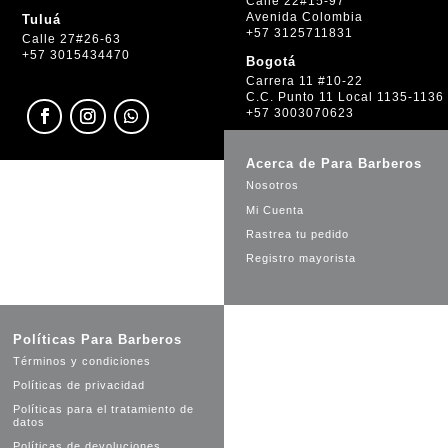
Calle 22#15-97
Avenida Colombia
Tuluá
+57 3125711831
Calle 27#26-63
+57 3015434470
Bogotá
Carrera 11 #10-22
C.C. Punto 11 Local 1135-1136
+57 3003070623
Acerca de Para Barberos
Nosotros
Mi Cuenta
Rastrea tu pedido
Registro mayorista
Políticas Para Barberos
Términos y condiciones
Políticas de privacidad
Políticas para el tratamiento de
datos
Políticas de devoluciones