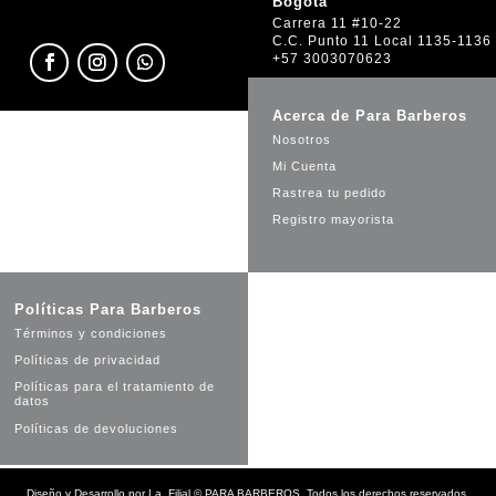
Bogotá
Carrera 11 #10-22
C.C. Punto 11 Local 1135-1136
+57 3003070623
Acerca de Para Barberos
Nosotros
Mi Cuenta
Rastrea tu pedido
Registro mayorista
Políticas Para Barberos
Términos y condiciones
Políticas de privacidad
Políticas para el tratamiento de
datos
Políticas de devoluciones
Diseño y Desarrollo por
La_Filial
©
PARA BARBEROS. Todos los derechos reservados.