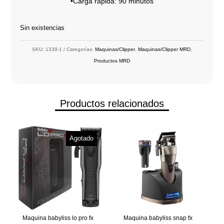
•Carga rápida: 90 minutos
Sin existencias
SKU:
1339-1
Categorías:
Maquinas/Clipper
,
Maquinas/Clipper MRD
,
Productos MRD
Productos relacionados
Agotado
Maquina babyliss lo pro fx
Maquina babyliss snap fx