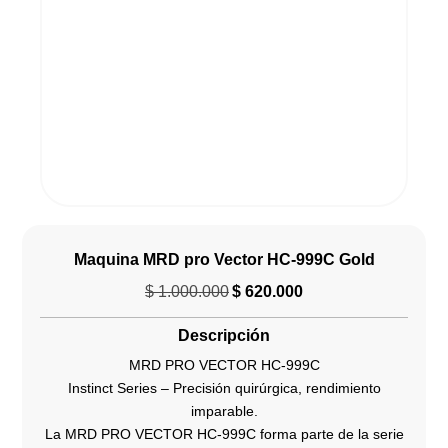
Maquina MRD pro Vector HC‑999C Gold
$
1.000.000
$
620.000
El
El
precio
precio
Descripción
original
actual
era:
es:
MRD PRO VECTOR HC‑999C
$ 1.000.000.
$ 620.000.
Instinct Series – Precisión quirúrgica, rendimiento
imparable.
La MRD PRO VECTOR HC‑999C forma parte de la serie