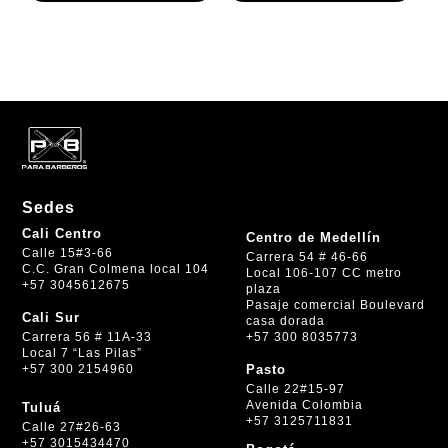
Sedes
Cali Centro
Centro de Medellín
Calle 15#3-66
Carrera 54 # 46-66
C.C. Gran Colmena local 104
Local 106-107 CC metro
+57 3045612675
plaza
Pasaje comercial Boulevard
Cali Sur
casa dorada
+57 300 8035773
Carrera 56 # 11A-33
Local 7 “Las Pilas”
+57 300 2154960
Pasto
Calle 22#15-97
Avenida Colombia
Tuluá
+57 3125711831
Calle 27#26-63
+57 3015434470